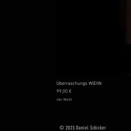
Schnellans
Überraschungs W(EI)N
Preis
99,00 €
inkl. MwSt.
© 2023 Daniel Schicker