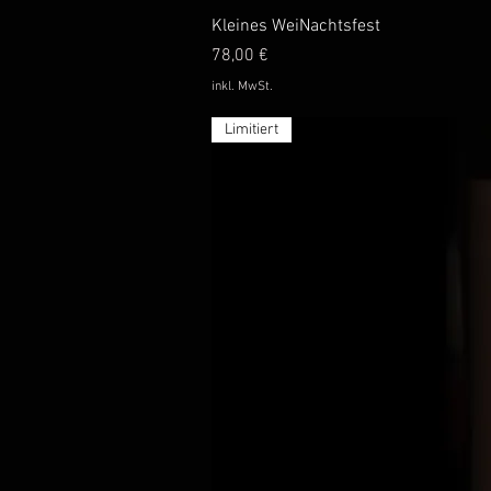
Schnellans
Kleines WeiNachtsfest
Preis
78,00 €
inkl. MwSt.
Limitiert