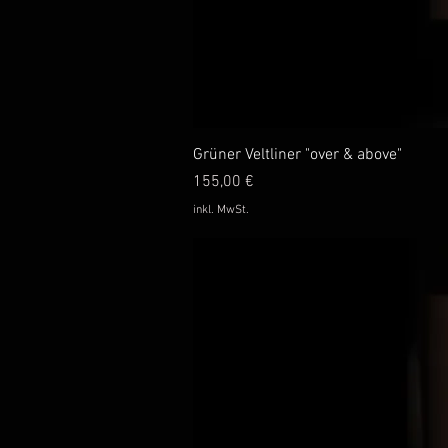
Schnellans
Grüner Veltliner "over & above"
Preis
155,00 €
inkl. MwSt.