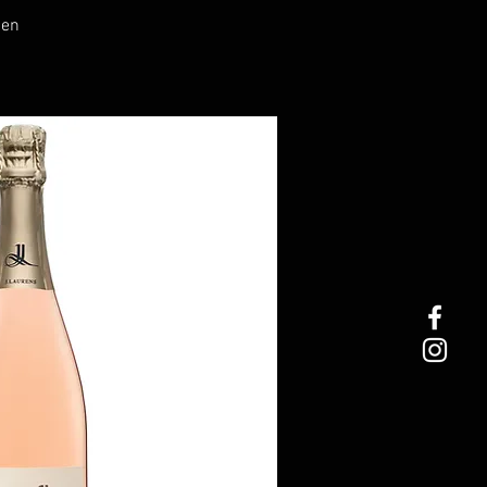
nellansicht
hen